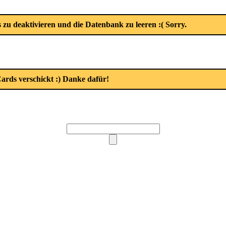
zu deaktivieren und die Datenbank zu leeren :( Sorry.
ards verschickt :) Danke dafür!