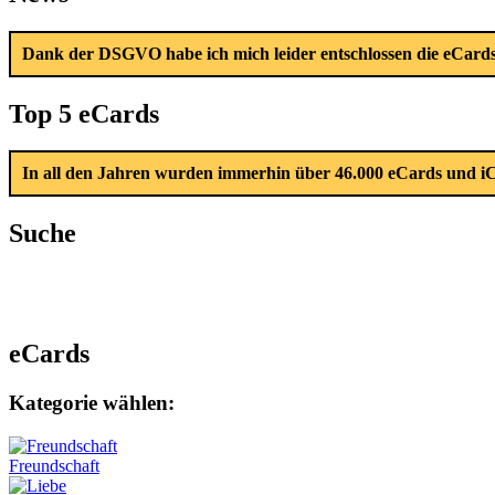
Dank der DSGVO habe ich mich leider entschlossen die eCards 
Top 5 eCards
In all den Jahren wurden immerhin über 46.000 eCards und iC
Suche
eCards
Kategorie wählen:
Freundschaft